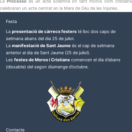
La
Processó
es un acte solemne on tant moros com cristian
celebraran un acte centrat en la Mare de Déu de les Injuries.
Festa
La
presentació de càrrecs festers
té lloc dos caps de
setmana abans del dia 25 de juliol.
La
manifestació de Sant Jaume
és el cap de setmana
anterior al dia de Sant Jaume (25 de juliol).
Les
festes de Moros i Cristians
comencen el dia d’abans
(dissabte) del segon diumenge d’octubre.
Contacte