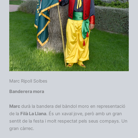
Marc Ripoll Solbes
Banderera mora
Marc
durà la bandera del bàndol moro en representació
de la
Filà La Llana
. És un xaval jove, però amb un gran
sentit de la festa i molt respectat pels seus compays. Un
gran càrrec.