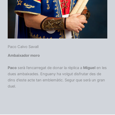
Paco Calvo Savall
Ambaixador moro
Paco
serà l’encarregat de donar la rèplica a
Miguel
en les
dues ambaixades. Enguany ha volgut disfrutar des de
dins d’este acte tan emblemàtic. Segur que serà un gran
duel.