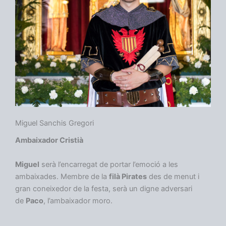
Miguel Sanchis Gregori
Ambaixador Cristià
Miguel
serà l’encarregat de portar l’emoció a les
ambaixades. Membre de la
filà Pirates
des de menut i
gran coneixedor de la festa, serà un digne adversari
de
Paco
, l’ambaixador moro.