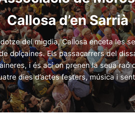
Callosa d’en Sarrià
 dotze del migdia, Callosa enceta les se
de dolçaines. Els passacarrers del dis
çaineres, i és ací on prenen la seua raó 
tre dies d’actes festers, música i sent