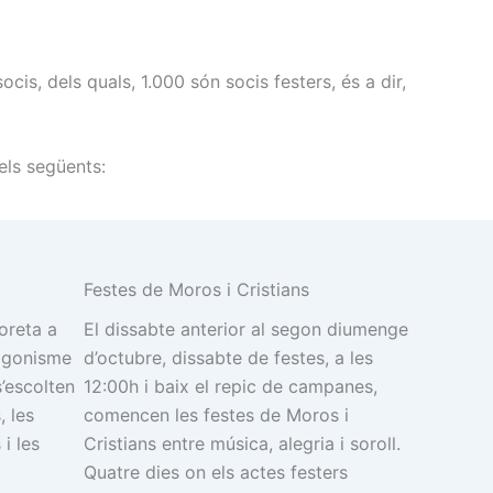
is, dels quals, 1.000 són socis festers, és a dir,
els següents:
Festes de Moros i Cristians
oreta a
El dissabte anterior al segon diumenge
tagonisme
d’octubre, dissabte de festes, a les
s’escolten
12:00h i baix el repic de campanes,
, les
comencen les festes de Moros i
i les
Cristians entre música, alegria i soroll.
Quatre dies on els actes festers