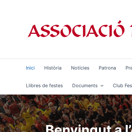
Ir
al
contenido
Inici
Història
Notícies
Patrona
Pr
Llibres de festes
Documents
Club Fes
Benvingut a l