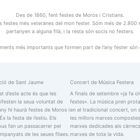
Des de 1860, fent festes de Moros i Cristians.
s festes més veteranes del mon fester. Sóm més de 2.800 soc
pertanyen a alguna filà, i la resta són socis no festers.
ments més importants que formen part de l’any fester són 
ció de Sant Jaume
Concert de Música Festera
cat d’este acte és que les
A finals de setembre «ja fa ol
ifesten la seua voluntat de
festes». La música pren pro
ny hi haurà festes de Moros i
en el tradicional concert, on 
És la festa de l’estiu. Els
les millors marxes compostes
ous fan un passacarrer pel
marxes dedicades als càrrecs 
mpanyats de les seues filaes.
marxes de tota la vida.