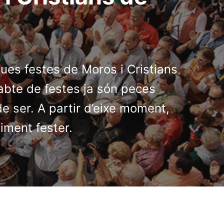
ues festes de Moros i Cristians
sabte de festes ja són peces
de ser. A partir d’eixe moment,
iment fester.