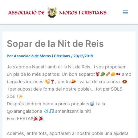
Ir
al
contenido
Sopar de la Nit de Reis
Por
Associació de Moros i Cristians
/
20/12/2019
Ja s’apropa Nadal i amb ell la Nit de Reis.. i vos proposem
un pla de lo més apetitos: Un bon soparot
amb
begudes incloses
, postre
i variat de «roscons»
(per supost dels forns del nostre poble)… tot per SOLS
30€!!
Després tindrem barra a preus populars
i a la
@xarangalabona
amenitzant la nit!
Fem FESTA!!
Ademés, entre tots, aportarem al nostre poble una ajudeta