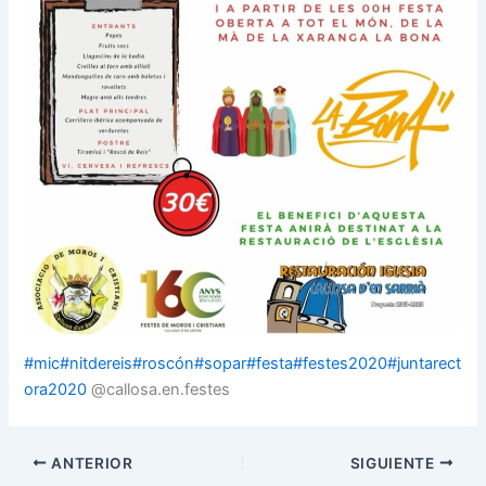
#mic
#nitdereis
#roscón
#sopar
#festa
#festes2020
#juntarect
ora2020
@callosa.en.festes
ANTERIOR
SIGUIENTE